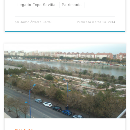
Legado Expo Sevilla
Patrimonio
por
Jaime Álvarez Corral
Publicada
marzo 13, 2014
Tras la denuncia que Legado Expo Sevilla realizó el pasado
martes, las reacciones no se han hecho esperar. Con bastante
amargura, recibimos esta carta abierta desde el que fuese
director del Pabellón de Andalucía y del parque de maquetas
Andalucía de los Niños en 1992, a la que damos difusión: […]
NOTICIAS