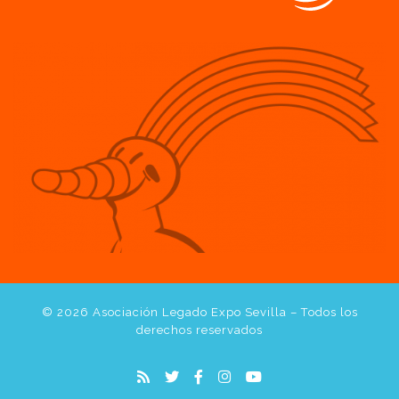
© 2026
Asociación Legado Expo Sevilla
– Todos los
derechos reservados