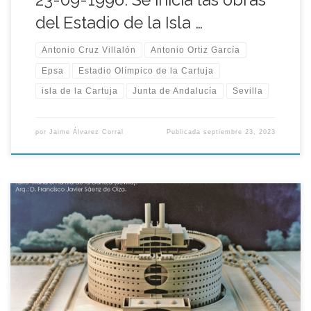
del Estadio de la Isla …
Antonio Cruz Villalón
Antonio Ortiz García
Epsa
Estadio Olímpico de la Cartuja
isla de la Cartuja
Junta de Andalucía
Sevilla
por
Jaime Álvarez Corral
Publicada
septiembre 23, 2023
En el acto de presentación intervino en primer lugar José
Ramón Moreno, director general de Arquitectura y Vivienda
de la Consejería de Obras Públicas y Transportes, quien
explicó que años atrás coincidió con el señor Francisco Javier
Sáenz de Oiza en un vuelo y le preguntó si le gustaría hacer […]