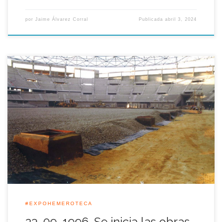
por
Jaime Álvarez Corral
Publicada
abril 3, 2024
Ya sabes que en la Expo-Hemeroteca además de tratar toda la
historia de la Exposición Universal de Sevilla también
repasamos los cambios acometidos en la Isla de la Cartuja,
para ello nos trasladamos al 23 de Septiembre de 1996 fecha
en la que comenzaron las obras previas del llamado Estado
[…]
#EXPOHEMEROTECA
23-09-1996. Se inicia las obras