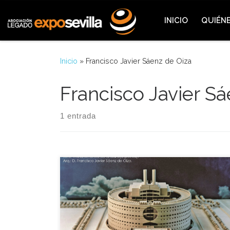
Saltar al contenido
INICIO
QUIÉN
Inicio
»
Francisco Javier Sáenz de Oiza
Francisco Javier S
1 entrada
En el acto de presentación intervino en primer
lugar José Ramón Moreno, director general de
Arquitectura y Vivienda de la Consejería de Obras
Públicas y Transportes, quien explicó que años
atrás coincidió con el señor Francisco Javier Sáenz