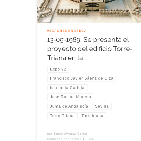
de Oiza en un vuelo y le preguntó si le gustaría
hacer […]
#EXPOHEMEROTECA
13-09-1989. Se presenta el
proyecto del edificio Torre-
Triana en la …
Expo 92
Francisco Javier Sáenz de Oiza
isla de la Cartuja
José Ramón Moreno
Junta de Andalucía
Sevilla
Torre-Triana
Torretriana
por
Jaime Álvarez Corral
Publicada
septiembre 13, 2023