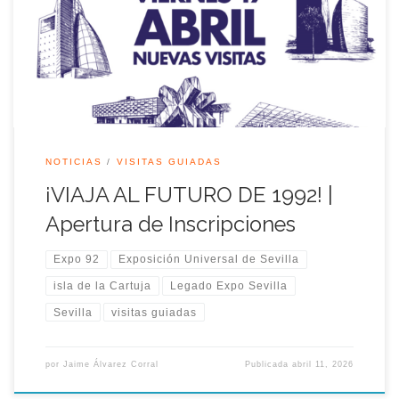
rutas guiadas el próximo viernes 17 de Abril 2026 por la tarde.
Esta vez, ponemos el foco en el fascinante Sector Norte del
recinto. Ven a explorar cómo los pabellones que […]
NOTICIAS
VISITAS GUIADAS
¡VIAJA AL FUTURO DE 1992! |
Apertura de Inscripciones
Expo 92
Exposición Universal de Sevilla
isla de la Cartuja
Legado Expo Sevilla
Sevilla
visitas guiadas
por
Jaime Álvarez Corral
Publicada
abril 11, 2026