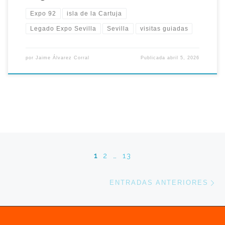
Expo 92
isla de la Cartuja
Legado Expo Sevilla
Sevilla
visitas guiadas
por
Jaime Álvarez Corral
Publicada
abril 5, 2026
Navegación de entradas
1
2
…
13
En
ENTRADAS ANTERIORES