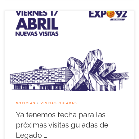
¡Vuelve la oportunidad de redescubrir la Cartuja! La
Asociación Legado Expo Sevilla tiene el placer de anunciar
una nueva edición de sus exclusivas rutas guiadas, enfocadas
en esta ocasión en el fascinante Sector Norte del recinto. El
próximo viernes 17 de abril de 2026, a partir de las 18:30h, te
[…]
NOTICIAS
VISITAS GUIADAS
Ya tenemos fecha para las
próximas visitas guiadas de
Legado …