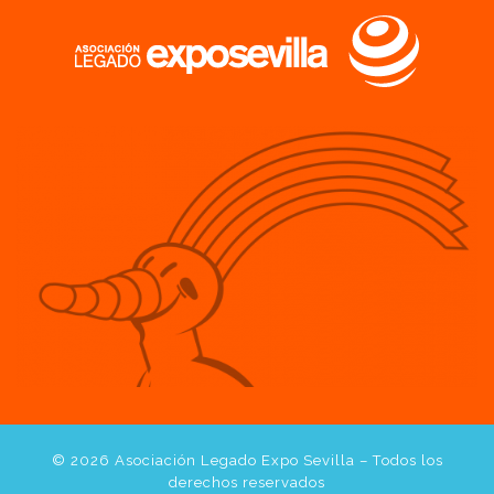
© 2026
Asociación Legado Expo Sevilla
– Todos los
derechos reservados