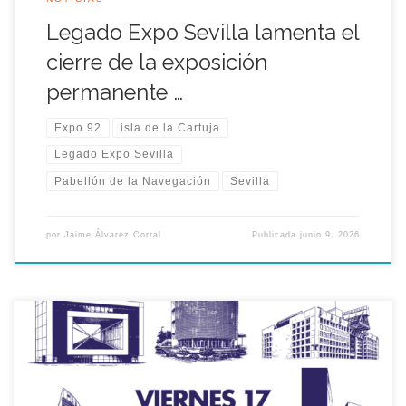
Legado Expo Sevilla lamenta el
cierre de la exposición
permanente …
Expo 92
isla de la Cartuja
Legado Expo Sevilla
Pabellón de la Navegación
Sevilla
por
Jaime Álvarez Corral
Publicada
junio 9, 2026
¿Listo para redescubrir la Cartuja? La Asociación Legado Expo
Sevilla te invita a una nueva edición de nuestras exclusivas