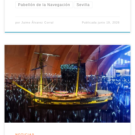
Pabellón de la Navegación
Sevilla
por
Jaime Álvarez Corral
Publicada
junio 19, 2026
La Asociación Legado Expo Sevilla lamenta públicamente el
cese de actividad de la exposición permanente del Pabellón
de la Navegación, lo que consideraría un sinsentido por parte
de la Junta de Andalucía, por no haberse invertido suficiente
en el mantenimiento de la misma haciendo que los sistemas
queden obsoletos y […]
NOTICIAS