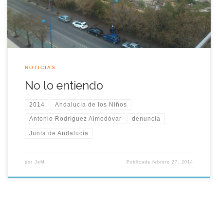
Andalucía de los Niños en 1992, a la que damos difusión: […]
NOTICIAS
No lo entiendo
2014
Andalucía de los Niños
Antonio Rodríguez Almodóvar
denuncia
Junta de Andalucía
por
JeM
Publicada
febrero 27, 2014