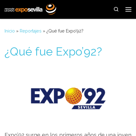
Saltar al contenido
Search
Me
Inicio
»
Reportajes
»
¿Qué fue Expo’92?
¿Qué fue Expo’92?
Expo’92 surge en los primeros años de una joven