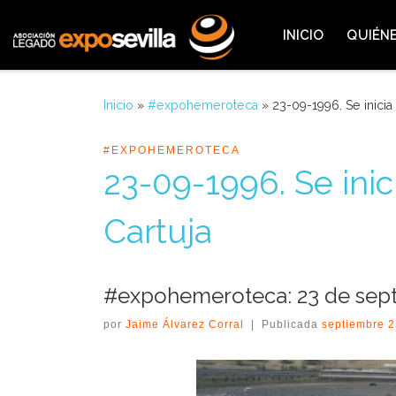
Saltar al contenido
INICIO
QUIÉN
Inicio
»
#expohemeroteca
»
23-09-1996. Se inicia 
#EXPOHEMEROTECA
23-09-1996. Se inici
Cartuja
#expohemeroteca: 23 de sep
por
Jaime Álvarez Corral
|
Publicada
septiembre 2