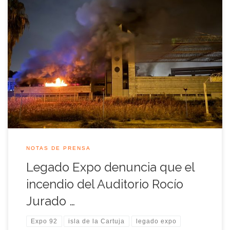
La Asociación alerta de que este suceso es una consecuencia
más de la dejación de funciones del Ayuntamiento de Sevilla
en la Isla de la Cartuja. La Asociación Legado Expo Sevilla
expresa su profunda indignación y tristeza ante el incendio
ocurrido en el emblemático Auditorio Rocío Jurado, situado
en la […]
NOTAS DE PRENSA
Legado Expo denuncia que el
incendio del Auditorio Rocío
Jurado …
Expo 92
isla de la Cartuja
legado expo