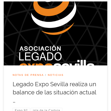
La Asociación Legado Expo Sevilla, comprometida con la
preservación del patrimonio heredado de la Exposición
Universal de Sevilla de 1992 e interesada en el desarrollo
sostenible de la Isla de la Cartuja y de su principal actor, el
Parque Científico y Tecnológico Cartuja de Sevilla, hace un
balance de las […]
NOTAS DE PRENSA
NOTICIAS
Legado Expo Sevilla realiza un
balance de las situación actual
…
Expo 92
isla de la Cartuja