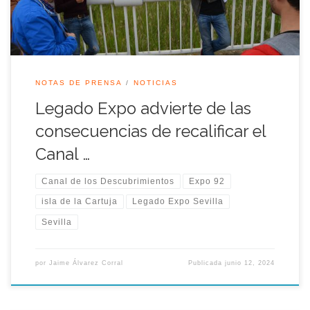
urbanística actual del PCT […]
NOTAS DE PRENSA
NOTICIAS
Legado Expo advierte de las
consecuencias de recalificar el
Canal …
Canal de los Descubrimientos
Expo 92
isla de la Cartuja
Legado Expo Sevilla
Sevilla
por
Jaime Álvarez Corral
Publicada
junio 12, 2024