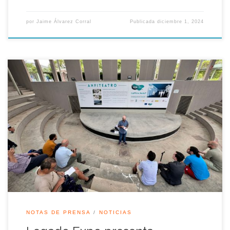
por
Jaime Álvarez Corral
Publicada
diciembre 1, 2024
La Asociación Legado Expo Sevilla presenta un escrito de
alegaciones al acuerdo suscrito por el alcalde de Sevilla José
Luis Sanz y la Junta de Andalucía para recalificar el Canal de
los Descubrimientos, con la intención de albergar usos
terciarios, lo que permitiría hoteles y oficinas, alterando así la
ordenación […]
NOTAS DE PRENSA
NOTICIAS