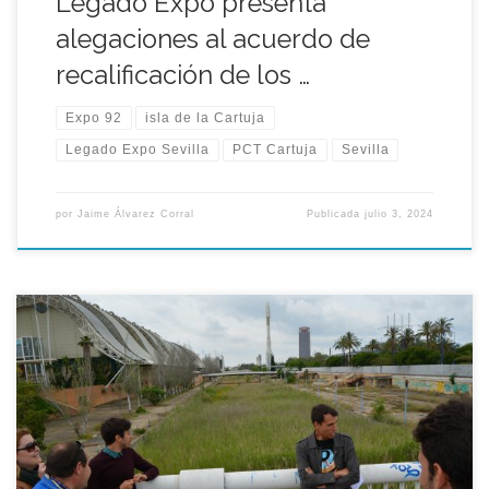
Legado Expo presenta
alegaciones al acuerdo de
recalificación de los …
Expo 92
isla de la Cartuja
Legado Expo Sevilla
PCT Cartuja
Sevilla
por
Jaime Álvarez Corral
Publicada
julio 3, 2024
Propone aprovechar la oportunidad para mejorar las
dotaciones del PCT y su relación con la ciudad. La asociación
Legado Expo advierte que la decisión del alcalde José Luis
Sanz de recalificar el canal de los Descubrimientos para que
albergue hoteles y oficinas puede alterar la ordenación