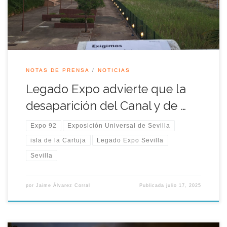
empresarial, comercial y hotelero en […]
NOTAS DE PRENSA
NOTICIAS
Legado Expo advierte que la
desaparición del Canal y de …
Expo 92
Exposición Universal de Sevilla
isla de la Cartuja
Legado Expo Sevilla
Sevilla
por
Jaime Álvarez Corral
Publicada
julio 17, 2025