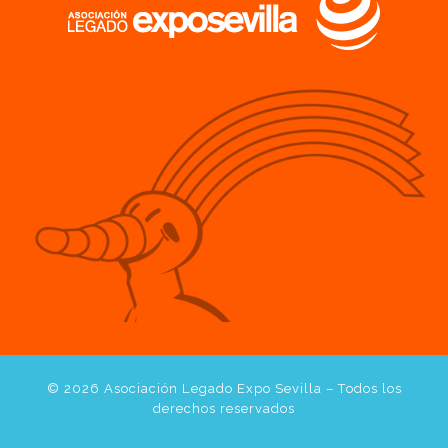
© 2026
Asociación Legado Expo Sevilla
– Todos los
derechos reservados