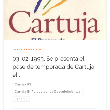
el Parque Temático de la Isla de la Cartuja aquel día, se dio a
conocer como abono para que nadie pudiera asociarlo a las
polémicas que rodearon el cuadro de tarifas de la Muestra
Universal. El pase de temporada […]
#EXPOHEMEROTECA
03-02-1993. Se presenta el
pase de temporada de Cartuja,
el …
Cartuja 93
Cartuja El Parque de los Descubrimientos
Expo 92