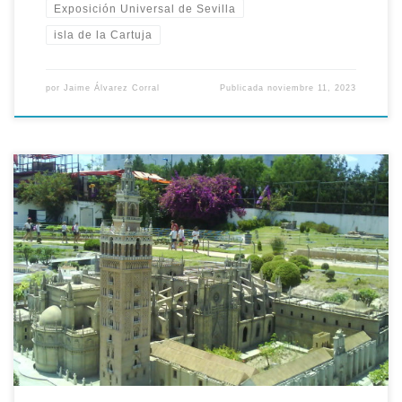
Exposición Universal de Sevilla
isla de la Cartuja
por
Jaime Álvarez Corral
Publicada
noviembre 11, 2023
Tal día como hoy 23 de Abril del año 1997, Cartuja 93 e Isla
Mágica firmaron el acuerdo de explotación de <<Andalucía de
los Niños>>, nos trasladamos al pasado en la Expo-
Hemeroteca. Jaime Montaner, como presidente de Cartuja 93,
y Jesús Sainz como presidente del Parque Isla Mágica,
firmaron […]