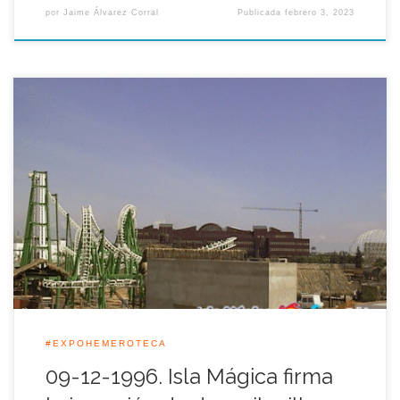
por
Jaime Álvarez Corral
Publicada
febrero 3, 2023
La empresa gestora del Parque Temático <<Isla Mágica>>
firmó con Cartuja-93 el compromiso de invertir al menos casi
dos mil millones de pesetas en atracciones hasta el año 1997
en el recinto habilitado dentro de la Isla de la Cartuja. Las
atracciones, y especialmente las montañas rusas, fueron la
base […]
#EXPOHEMEROTECA
09-12-1996. Isla Mágica firma