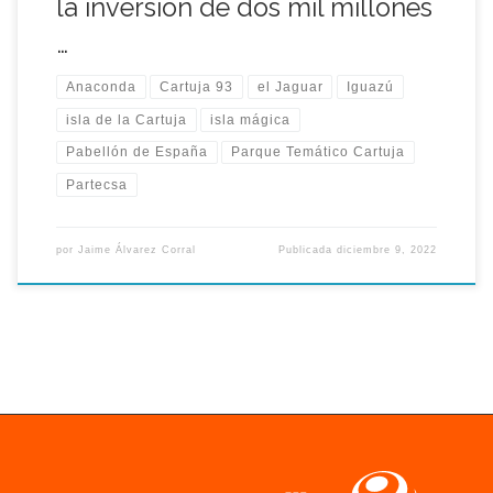
la inversión de dos mil millones
…
Anaconda
Cartuja 93
el Jaguar
Iguazú
isla de la Cartuja
isla mágica
Pabellón de España
Parque Temático Cartuja
Partecsa
por
Jaime Álvarez Corral
Publicada
diciembre 9, 2022