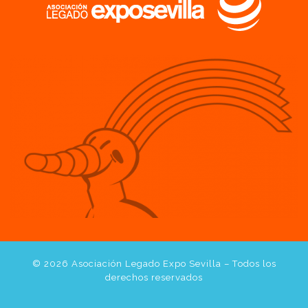
© 2026
Asociación Legado Expo Sevilla
– Todos los
derechos reservados