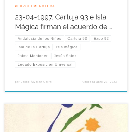
#EXPOHEMEROTECA
23-04-1997. Cartuja 93 e Isla
Mágica firman el acuerdo de …
Andalucía de los Niños
Cartuja 93
Expo 92
isla de la Cartuja
isla mágica
Jaime Montaner
Jesús Sainz
Legado Exposición Universal
por
Jaime Álvarez Corral
Publicada
abril 23, 2023
El equivalente al pase de temporada de la Expo que presentó