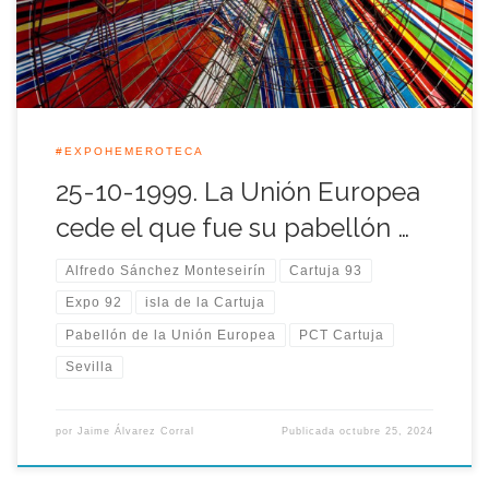
pabellón en la Exposición Universal de 1992 a Sevilla.
#EXPOHEMEROTECA
25-10-1999. La Unión Europea
cede el que fue su pabellón …
Alfredo Sánchez Monteseirín
Cartuja 93
Expo 92
isla de la Cartuja
Pabellón de la Unión Europea
PCT Cartuja
Sevilla
por
Jaime Álvarez Corral
Publicada
octubre 25, 2024