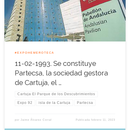
Isla de la Cartuja, Partecsa, con Cartuja, el Parque de los
Descubrimientos. El Consejo de Administración de Partecsa, la
empresa que gestionaría aquellas dos temporadas del primer
parque temático […]
#EXPOHEMEROTECA
11-02-1993. Se constituye
Partecsa, la sociedad gestora
de Cartuja, el …
Cartuja El Parque de los Descubrimientos
Expo 92
isla de la Cartuja
Partecsa
por
Jaime Álvarez Corral
Publicada
febrero 11, 2023