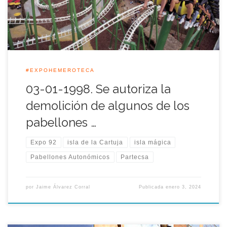
trasladados, estos pabellones tenían carácter de efímeros y […]
#EXPOHEMEROTECA
03-01-1998. Se autoriza la
demolición de algunos de los
pabellones …
Expo 92
isla de la Cartuja
isla mágica
Pabellones Autonómicos
Partecsa
por
Jaime Álvarez Corral
Publicada
enero 3, 2024