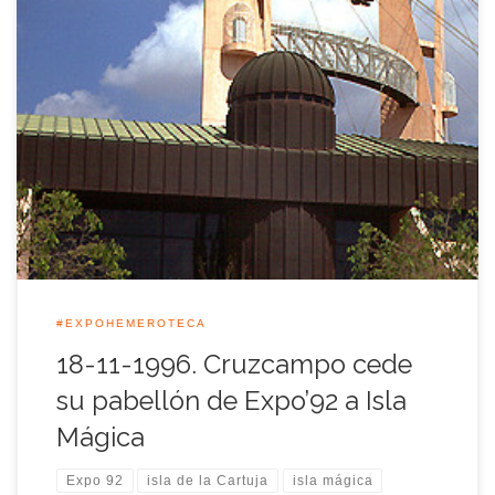
Nos trasladamos en la Expo-Hemeroteca al 18 de noviembre
de 1996, fecha en la que la empresa cervecera Cruzcampo
cede su pabellón de la Exposición Universal de 1992 para
formar parte de la oferta que preparaba el parque temático
Isla Mágica en su puesta en marcha en 1997 después de […]
#EXPOHEMEROTECA
18-11-1996. Cruzcampo cede
su pabellón de Expo’92 a Isla
Mágica
Expo 92
isla de la Cartuja
isla mágica