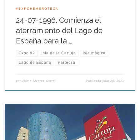
#EXPOHEMEROTECA
24-07-1996. Comienza el
aterramiento del Lago de
España para la …
Expo 92
isla de la Cartuja
isla mágica
Lago de España
Partecsa
por
Jaime Álvarez Corral
Publicada
julio 24, 2023
Aquel día de 1993 se constituyó el consejo de administración
de la empresa que gestionó el primer parque temático de la