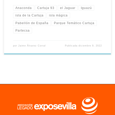
Anaconda
Cartuja 93
el Jaguar
Iguazú
isla de la Cartuja
isla mágica
Pabellón de España
Parque Temático Cartuja
Partecsa
por
Jaime Álvarez Corral
Publicada
diciembre 9, 2022