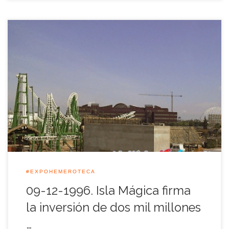
La empresa gestora del Parque Temático <<Isla Mágica>>
firmó con Cartuja-93 el compromiso de invertir al menos casi
dos mil millones de pesetas en atracciones hasta el año 1997
en el recinto habilitado dentro de la Isla de la Cartuja. Las
atracciones, y especialmente las montañas rusas, fueron la
base […]
#EXPOHEMEROTECA
09-12-1996. Isla Mágica firma
la inversión de dos mil millones
…