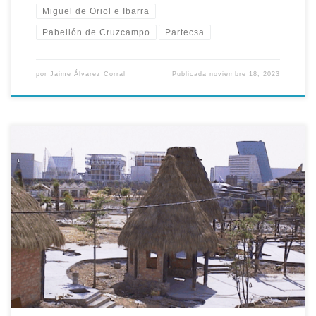
Miguel de Oriol e Ibarra
Pabellón de Cruzcampo
Partecsa
por
Jaime Álvarez Corral
Publicada
noviembre 18, 2023
En aquel mes de Julio de 1996 ya se dibujaba sobre lo que fue
el Lago de España en la Expo-92 el perfil del que sería nuevo
Parque Temático (Isla Mágica). Partecsa aterraba desde aquel
día a marchas forzadas este espacio, cuya lámina de agua fue
reducida al 33 por […]