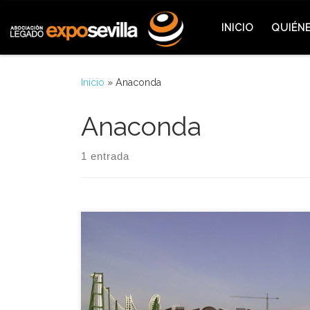
Saltar al contenido
INICIO
QUIÉN
Inicio
»
Anaconda
Anaconda
1 entrada
La empresa gestora del Parque Temático <<Isla
Mágica>> firmó con Cartuja-93 el compromiso de
invertir al menos casi dos mil millones de pesetas
en atracciones hasta el año 1997 en el recinto
habilitado dentro de la Isla de la Cartuja. Las