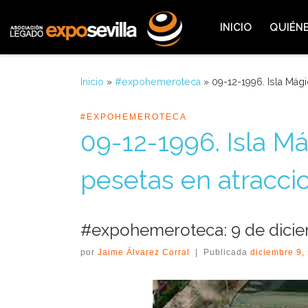
Saltar al contenido
INICIO
QUIÉN
Inicio
»
#expohemeroteca
»
09-12-1996. Isla Mág
#EXPOHEMEROTECA
09-12-1996. Isla Má
pesetas en atracci
#expohemeroteca: 9 de dici
por
Jaime Álvarez Corral
|
Publicada
diciembre 9,