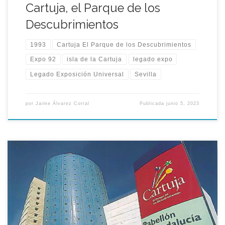
Cartuja, el Parque de los
Descubrimientos
1993
Cartuja El Parque de los Descubrimientos
Expo 92
isla de la Cartuja
legado expo
Legado Exposición Universal
Sevilla
por
Jaime Álvarez Corral
Publicada
junio 5, 2023
Aquel día de 1993 se constituyó el consejo de administración
de la empresa que gestionó el primer parque temático de la
Isla de la Cartuja, Partecsa, con Cartuja, el Parque de los
Descubrimientos. El Consejo de Administración de Partecsa, la
empresa que gestionaría aquellas dos temporadas del primer