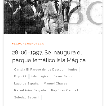
Lago de España de la Expo’92, hoy te hablamos en la
#ExpoHemeroteca de la inauguración de Isla Mágica el
segundo proyecto de parque temático en la […]
#EXPOHEMEROTECA
28-06-1997. Se inaugura el
parque temático Isla Mágica
Cartuja El Parque de los Descubrimientos
Expo 92
isla mágica
Jesús Sainz
Lago de España
Manuel Chaves
Rafael Arias Salgado
Rey Juan Carlos I
Soledad Becerril