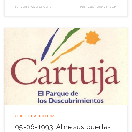
por
Jaime Álvarez Corral
Publicada
junio 28, 2024
Hoy 5 de Junio se cumple 30 años de la apertura del mayor
Parque Temático de Europa en los años noventa, Cartuja, El
Parque de los Descubrimientos, el primer parque temático
realizado en la Isla de la Cartuja después de la Exposición
Universal de Sevilla, que se mantuvo abierto hasta […]
#EXPOHEMEROTECA
05-06-1993. Abre sus puertas