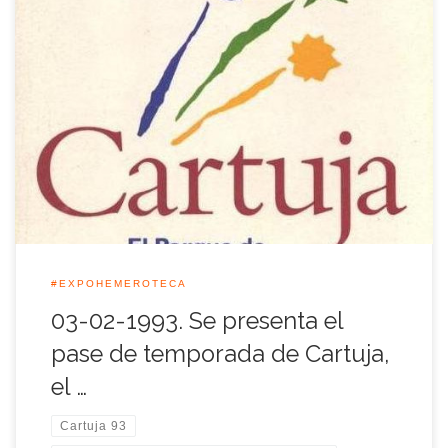
El equivalente al pase de temporada de la Expo que presentó
el Parque Temático de la Isla de la Cartuja aquel día, se dio a
conocer como abono para que nadie pudiera asociarlo a las
polémicas que rodearon el cuadro de tarifas de la Muestra
Universal. El pase de temporada […]
#EXPOHEMEROTECA
03-02-1993. Se presenta el
pase de temporada de Cartuja,
el …
Cartuja 93