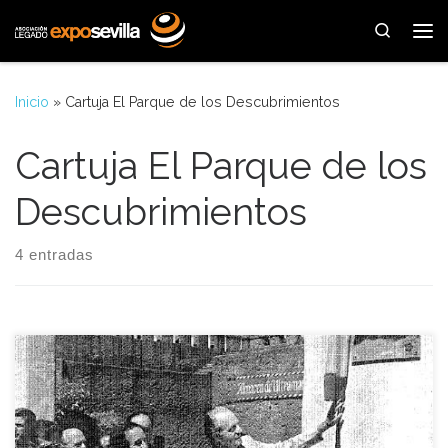
Saltar al contenido
Search
Me
Inicio
»
Cartuja El Parque de los Descubrimientos
Cartuja El Parque de los
Descubrimientos
4 entradas
Tal día como hoy un 28 de Junio del año 1997 abría sus
puertas el parque temático de Sevilla situado en lo que fue el