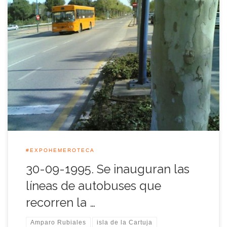
La alcaldesa de Sevilla, Soledad Becerril, inauguró aquel 30
de Septiembre de 1995 las líneas de autobuses de Tussam
que prestan servicios en la Isla de la Cartuja. Tanto la alcaldesa
en aquellos años, Soledad Becerril, como la delegada del
Gobierno, Amparo Rubiales, destacaron que con la entrada
de Tussam […]
#EXPOHEMEROTECA
30-09-1995. Se inauguran las
líneas de autobuses que
recorren la …
Amparo Rubiales
isla de la Cartuja