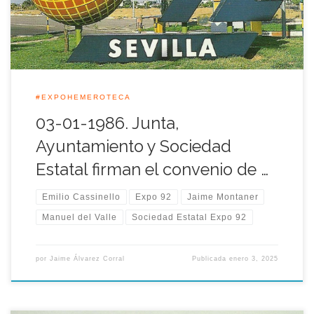
se delimitaron las funciones de cada […]
#EXPOHEMEROTECA
03-01-1986. Junta,
Ayuntamiento y Sociedad
Estatal firman el convenio de …
Emilio Cassinello
Expo 92
Jaime Montaner
Manuel del Valle
Sociedad Estatal Expo 92
por
Jaime Álvarez Corral
Publicada
enero 3, 2025