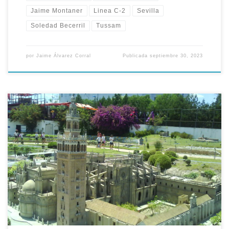
Jaime Montaner
Linea C-2
Sevilla
Soledad Becerril
Tussam
por
Jaime Álvarez Corral
Publicada
septiembre 30, 2023
Tal día como hoy 23 de Abril del año 1997, Cartuja 93 e Isla
Mágica firmaron el acuerdo de explotación de <<Andalucía de
los Niños>>, nos trasladamos al pasado en la Expo-
Hemeroteca. Jaime Montaner, como presidente de Cartuja 93,
y Jesús Sainz como presidente del Parque Isla Mágica,
firmaron […]