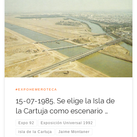
El presidente de la Comunidad Autónoma de Andalucía, el
Alcalde de Sevilla y el Comisario General de la Exposición
Universal de 1992 ratificaron aquella jornada la elección de la
Isla de la Cartuja como ubicación de la gran Muestra
Universal.
#EXPOHEMEROTECA
15-07-1985. Se elige la Isla de
la Cartuja como escenario …
Expo 92
Exposición Universal 1992
isla de la Cartuja
Jaime Montaner