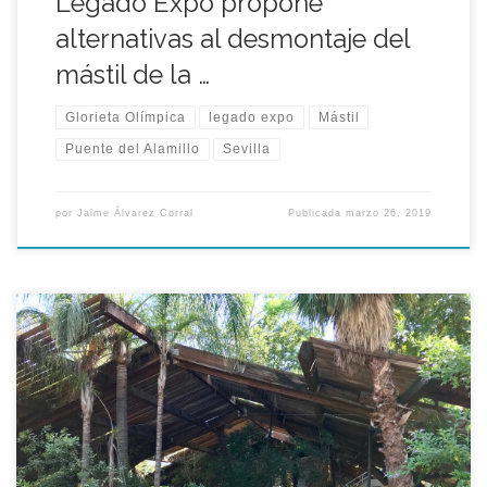
Legado Expo propone
alternativas al desmontaje del
mástil de la …
Glorieta Olímpica
legado expo
Mástil
Puente del Alamillo
Sevilla
por
Jaime Álvarez Corral
Publicada
marzo 26, 2019
La pasada semana fue retirada una de las vigas de madera
que componen el umbráculo, símbolo del Jardín Americano,
esta actuación se produjo tras alertar la contrata de
mantenimiento a Parques y Jardines de un posible peligro de
desprendimiento. De forma preventiva se ha cerrado el recinto