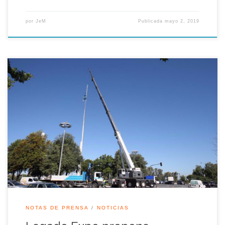
por
JeM
Publicada
mayo 2, 2019
En unos días Sevilla podría perder otro elemento de su
Exposición Universal: el mástil de 48 metros ubicado en la
Glorieta Olímpica. El Ayuntamiento de Sevilla ha adjudicado
su desmontaje y sustitución por otro de acero, siete metros
más pequeño que el actual. Se pretende así poner fin a los […]
NOTAS DE PRENSA
NOTICIAS