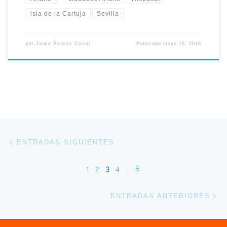
isla de la Cartuja
Sevilla
por
Jaime Álvarez Corral
Publicada
mayo 16, 2018
Navegación de entradas
Entradas siguientes
ENTRADAS SIGUIENTES
1
2
3
4
…
8
En
ENTRADAS ANTERIORES