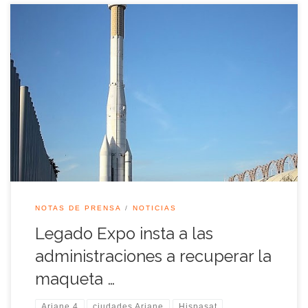
La ciudad de Sevilla asumirá el próximo año la presidencia de
la comunidad Ariane lo que supone ser capital europea del
sector aeroespacial y permitirá oportunidades para la
captación de inversiones y el desarrollo de distintos proyectos
de ámbito europeo en la capital andaluza. Desde la
asociación Legado Expo Sevilla […]
NOTAS DE PRENSA
NOTICIAS
Legado Expo insta a las
administraciones a recuperar la
maqueta …
Ariane 4
ciudades Ariane
Hispasat