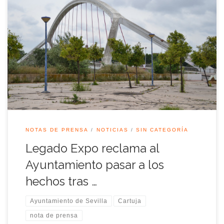
Concluidos los cuatro años de mandato, Legado Expo ha
hecho repaso a la situación de la Cartuja. Desde la asociación
sostienen que ha sido “un mandato sin apenas avances” y
recuerdan que, a excepción de Puerta Triana, el entorno de la
Cartuja sigue deteriorándose.
NOTAS DE PRENSA
NOTICIAS
SIN CATEGORÍA
Legado Expo reclama al
Ayuntamiento pasar a los
hechos tras …
Ayuntamiento de Sevilla
Cartuja
nota de prensa