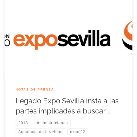
El parque de maquetas Andalucía de los Niños dejó de formar
parte de Isla Mágica en 2011, desde entonces está sin uso y,
lamentablemente, también sin mantenimiento. La asociación
Legado Expo considera un hecho insólito que este patrimonio
singular se abandone a su suerte y sea saqueado día tras día
[…]
NOTAS DE PRENSA
Legado Expo Sevilla insta a las
partes implicadas a buscar …
2013
administraciones
Andalucía de los Niños
expo'92