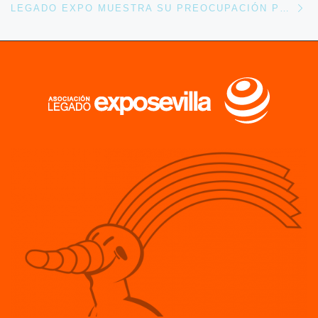
LEGADO EXPO MUESTRA SU PREOCUPACIÓN POR EL ESTADO DEL UMBRÁCULO DEL JARDÍN AMERICANO.