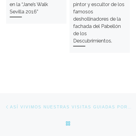
en la “Jane’s Walk
pintor y escultor de los
Sevilla 2016”
famosos
deshollinadores de la
fachada del Pabellón
de los
Descubrimientos.
Navegación de entradas
Entrada anterior
ASÍ VIVIMOS NUESTRAS VISITAS GUIADAS POR LA ISLA DE LA CARTUJA EL PASADO SÁBADO 28 DE ABRIL.
VOLVER A LA LISTA DE 
En