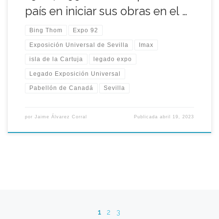
país en iniciar sus obras en el …
Bing Thom
Expo 92
Exposición Universal de Sevilla
Imax
isla de la Cartuja
legado expo
Legado Exposición Universal
Pabellón de Canadá
Sevilla
por
Jaime Álvarez Corral
Publicada
abril 19, 2023
Navegación de entradas
1
2
3