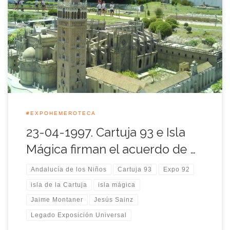
Tal día como hoy 23 de Abril del año 1997, Cartuja 93 e Isla
Mágica firmaron el acuerdo de explotación de <<Andalucía de
los Niños>>, nos trasladamos al pasado en la Expo-
Hemeroteca. Jaime Montaner, como presidente de Cartuja 93,
y Jesús Sainz como presidente del Parque Isla Mágica,
firmaron […]
#EXPOHEMEROTECA
23-04-1997. Cartuja 93 e Isla
Mágica firman el acuerdo de …
Andalucía de los Niños
Cartuja 93
Expo 92
isla de la Cartuja
isla mágica
Jaime Montaner
Jesús Sainz
Legado Exposición Universal