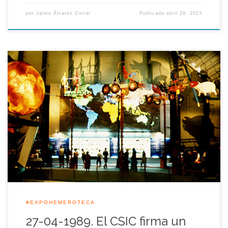
por
Jaime Álvarez Corral
Publicada
abril 29, 2023
La Exposición Universal de Sevilla 1992 y el Consejo Superior
de Investigaciones Científicas (CSIC) firmaron aquella jornada
un convenio de colaboración para el desarrollo conjunto y
coordinado de actividades científicas en relación con los
proyectos y programas de la Muestra Universal.
#EXPOHEMEROTECA
27-04-1989. El CSIC firma un