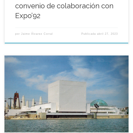
convenio de colaboración con
Expo’92
por
Jaime Álvarez Corral
Publicada
abril 27, 2023
El comisario del Pabellón de España, Ángel Luis Gonzalo
presentó aquel 25 de Abril de 1991 el proyecto del pabellón
español que ocupaba 25.000 metros cuadrados de superficie
que tiene el pabellón proyectado por Julio Cano Lasso y que
albergó una de las ofertas expositivas más importante de la
Exposición.