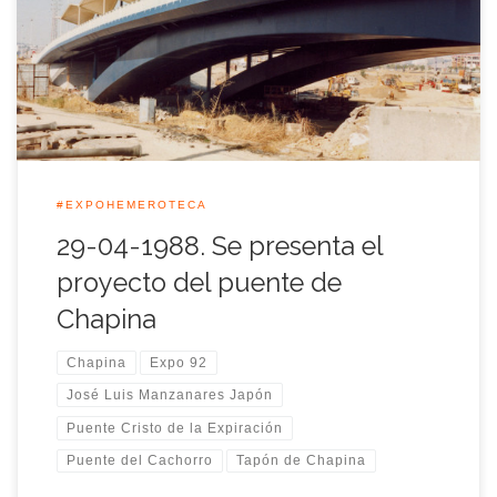
proyecto definitivo del nuevo puente de Chapina
posteriormente llamado (Cristo de la Expiración o El
Cachorro), que unió ambas márgenes del río al terminar el
desterramiento del cauce del […]
#EXPOHEMEROTECA
29-04-1988. Se presenta el
proyecto del puente de
Chapina
Chapina
Expo 92
José Luis Manzanares Japón
Puente Cristo de la Expiración
Puente del Cachorro
Tapón de Chapina