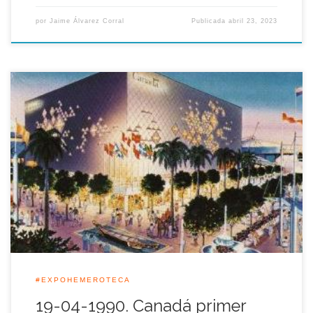
por
Jaime Álvarez Corral
Publicada
abril 23, 2023
Durante la mañana de aquel 19 de Abril comenzó a
construirse el pabellón que representó a Canadá en la
Exposición Universal de Sevilla 1992, se trataba del primer
país participante en iniciar las obras de su representación en
una fecha en la que le restaba justo dos años para […]
#EXPOHEMEROTECA
19-04-1990. Canadá primer