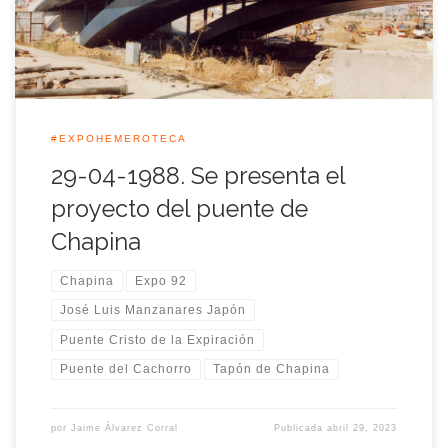
desterramiento del cauce del […]
#EXPOHEMEROTECA
29-04-1988. Se presenta el
proyecto del puente de
Chapina
Chapina
Expo 92
José Luis Manzanares Japón
Puente Cristo de la Expiración
Puente del Cachorro
Tapón de Chapina
por
Jaime Álvarez Corral
Publicada
abril 29, 2023