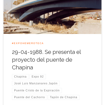
proyecto definitivo del nuevo puente de Chapina
posteriormente llamado (Cristo de la Expiración o El
Cachorro), que unió ambas márgenes del río al terminar el
desterramiento del cauce del […]
#EXPOHEMEROTECA
29-04-1988. Se presenta el
proyecto del puente de
Chapina
Chapina
Expo 92
José Luis Manzanares Japón
Puente Cristo de la Expiración
Puente del Cachorro
Tapón de Chapina