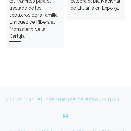
los trámites para el
celebra el Día Nacional
traslado de los
de Lituania en Expo 92.
sepulcros de la familia
Enríquez de Ribera al
Monasterio de la
Cartuja
Navegación de entradas
Entrada anterior
22-07-1992. EL PRESIDENTE DE ESTONIA INAUGURA EL PABELLÓN DE LAS REPÚBLICAS BÁLTICAS
VOLVER A LA LISTA DE 
En