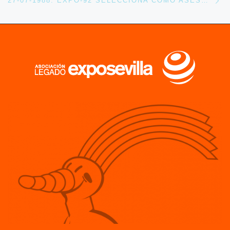
27-07-1988. EXPO-92 SELECCIONA COMO ASESORA PARA ASUNTOS DE IMAGEN Y COMUNICACIÓN A LA EMPRESA NORTEAMERICANA BURSON-MARSTELLER