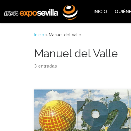
Saltar al contenido
INICIO
QUIÉN
Inicio
»
Manuel del Valle
Manuel del Valle
3 entradas
La cita tuvo lugar en la sede de la Oficina del
Comisario de la Expo 92, se trataba de un convenio
marco de colaboración entre la Junta de
Andalucía, la Sociedad Estatal para la Exposición
Universal y el Ayuntamiento de Sevilla, por el cual