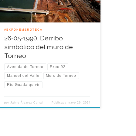
donde se […]
#EXPOHEMEROTECA
26-05-1990. Derribo
simbólico del muro de
Torneo
Avenida de Torneo
Expo 92
Manuel del Valle
Muro de Torneo
Rio Guadalquivir
por
Jaime Álvarez Corral
Publicada
mayo 26, 2024