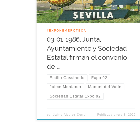
se delimitaron las funciones de cada […]
#EXPOHEMEROTECA
03-01-1986. Junta,
Ayuntamiento y Sociedad
Estatal firman el convenio
de …
Emilio Cassinello
Expo 92
Jaime Montaner
Manuel del Valle
Sociedad Estatal Expo 92
por
Jaime Álvarez Corral
Publicada
enero 3, 2025