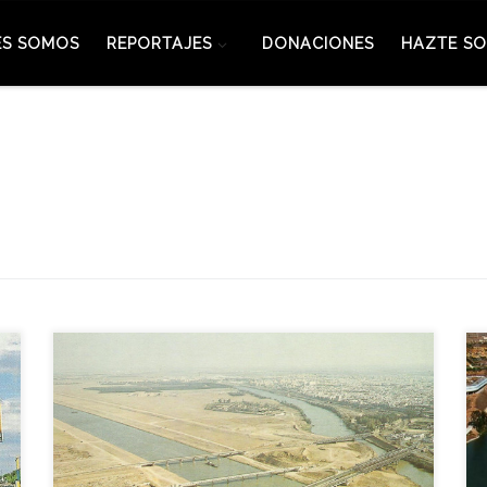
ES SOMOS
REPORTAJES
DONACIONES
HAZTE SO
El presidente de la Comunidad Autónoma de
Andalucía, el Alcalde de Sevilla y el Comisario
General de la Exposición Universal de 1992
ratificaron aquella jornada la elección de la Isla de
la Cartuja como ubicación de la gran Muestra