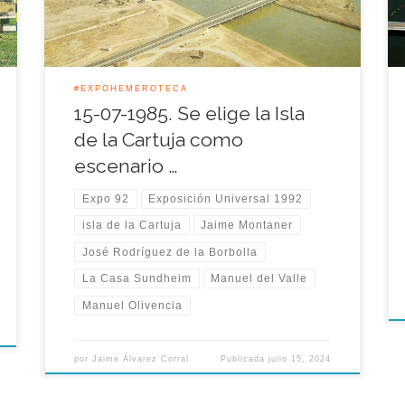
Universal.
#EXPOHEMEROTECA
15-07-1985. Se elige la Isla
de la Cartuja como
escenario …
Expo 92
Exposición Universal 1992
isla de la Cartuja
Jaime Montaner
José Rodríguez de la Borbolla
La Casa Sundheim
Manuel del Valle
Manuel Olivencia
por
Jaime Álvarez Corral
Publicada
julio 15, 2024