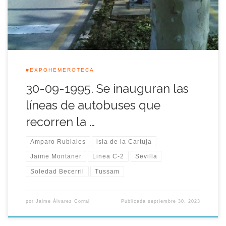
de Tussam […]
#EXPOHEMEROTECA
30-09-1995. Se inauguran las
líneas de autobuses que
recorren la …
Amparo Rubiales
isla de la Cartuja
Jaime Montaner
Linea C-2
Sevilla
Soledad Becerril
Tussam
por
Jaime Álvarez Corral
Publicada
septiembre 30, 2023