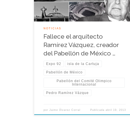
miembro del Consejo Consultivo de Ciencias de la
Presidencia de […]
NOTICIAS
Fallece el arquitecto
Ramírez Vázquez, creador
del Pabellón de México …
Expo 92
isla de la Cartuja
Pabellón de México
Pabellón del Comité Olimpico
Internacional
Pedro Ramírez Vázque
por
Jaime Álvarez Corral
Publicada
abril 19, 2013