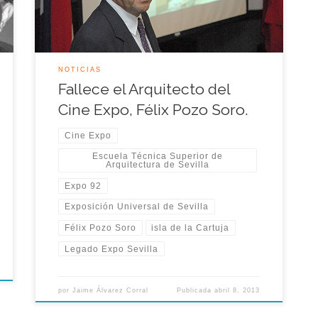
durante la Exposición Universal de Sevilla.
NOTICIAS
Fallece el Arquitecto del
Cine Expo, Félix Pozo Soro.
Cine Expo
Escuela Técnica Superior de
Arquitectura de Sevilla
Expo 92
Exposición Universal de Sevilla
Félix Pozo Soro
isla de la Cartuja
Legado Expo Sevilla
por
Jaime Álvarez Corral
Publicada
abril 8, 2013