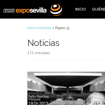
Saltar al contenido
INICIO
QUIÉN
Inicio
»
Noticias
»
Página 35
Noticias
172 entradas
Desde Legado Expo Sevilla nos sumamos al
pésame a la familia del Arquitecto Don Pedro
Ramírez Vázquez, fallecido a los 94 años el mismo
día de su cumpleaños el pasado martes 16 de
Abril. Fue un destacado arquitecto mexicano y