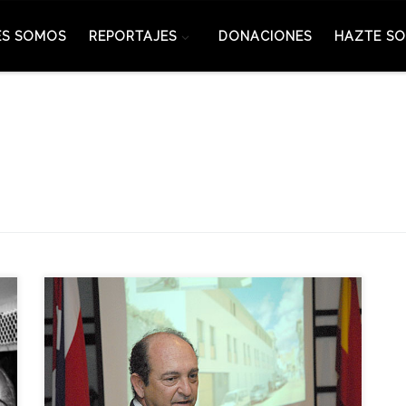
ES SOMOS
REPORTAJES
DONACIONES
HAZTE SO
En la tarde de este pasado lunes 8 de Abril, nos
hemos enterado de la triste noticia del
fallecimiento del arquitecto y profesor de la
Escuela Técnica Superior de Arquitectura de
Sevilla, Félix Pozo Soro, arquitecto del Cine Expo