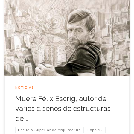
Félix Escrig Pallarés (Castellón, 1950), exdirector de la Escuela
Superior de Arquitectura durante la década de los noventa,
falleció ayer en Sevilla a los 63 años de edad después de una
larga enfermedad.
NOTICIAS
Muere Félix Escrig, autor de
varios diseños de estructuras
de …
Escuela Superior de Arquitectura
Expo 92