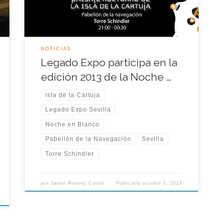
conocerlo y comprenderlo era observarlo desde
las alturas.
NOTICIAS
Legado Expo participa en la
edición 2013 de la Noche …
isla de la Cartuja
Legado Expo Sevilla
Noche en Blanco
Pabellón de la Navegación
Sevilla
Torre Schindler
por
Jaime Álvarez Corral
Publicada
octubre 2, 2013