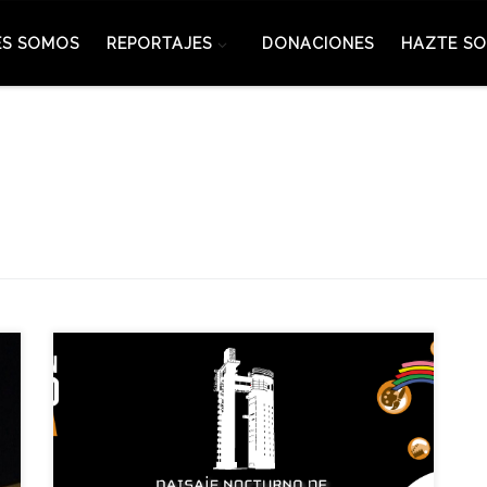
ES SOMOS
REPORTAJES
DONACIONES
HAZTE SO
En 1992, a orillas del Guadalquivir, se configuró el
recinto de la Exposición Universal: Pabellones,
Jardines, el Monasterio, el Lago y el Canal…
Numerosos hitos fueron construidos en un recinto
de 215 hectáreas, y una de las formas preferidas de