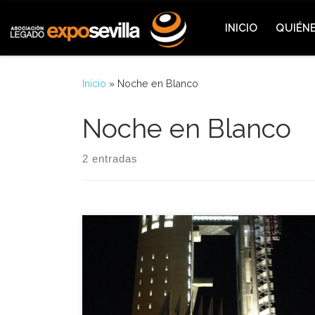
Saltar al contenido
INICIO
QUIÉN
Inicio
»
Noche en Blanco
Noche en Blanco
2 entradas
Un año más Sevilla se ha vestido con su mejor gala
cultural en la segunda edición de la Noche en
Blanco organizado por la Asociación Sevilla se
Mueve y en el que han sido participe más de 50
actividades a lo largo de toda la capital. Este año la