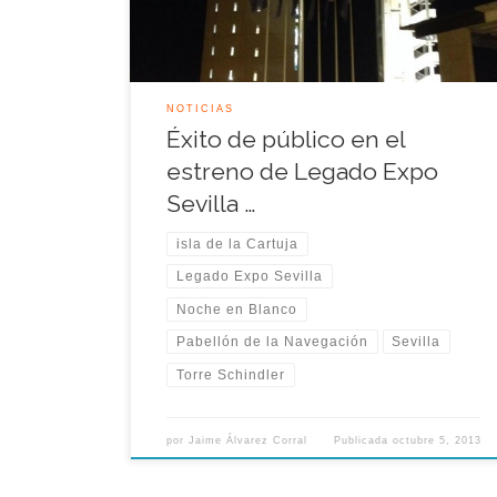
Asociación […]
NOTICIAS
Éxito de público en el
estreno de Legado Expo
Sevilla …
isla de la Cartuja
Legado Expo Sevilla
Noche en Blanco
Pabellón de la Navegación
Sevilla
Torre Schindler
por
Jaime Álvarez Corral
Publicada
octubre 5, 2013