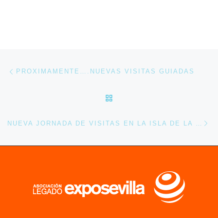
Navegación de entradas
Entrada anterior
PROXIMAMENTE….NUEVAS VISITAS GUIADAS
VOLVER A LA LISTA DE 
En
NUEVA JORNADA DE VISITAS EN LA ISLA DE LA CARTUJA.