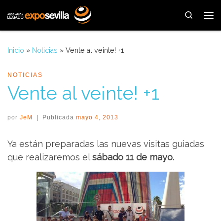
Saltar al contenido
Search
Me
Inicio
»
Noticias
»
Vente al ve¡nte! +1
NOTICIAS
Vente al ve¡nte! +1
por
JeM
|
Publicada
mayo 4, 2013
Ya están preparadas las nuevas visitas guiadas
que realizaremos el
sábado 11 de mayo.