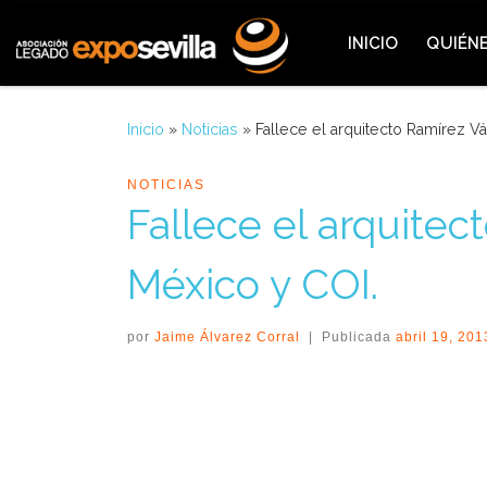
Saltar al contenido
INICIO
QUIÉN
Inicio
»
Noticias
»
Fallece el arquitecto Ramírez V
NOTICIAS
Fallece el arquite
México y COI.
por
Jaime Álvarez Corral
|
Publicada
abril 19, 201