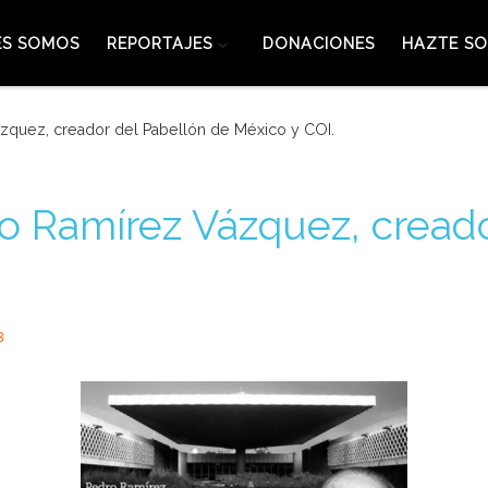
ES SOMOS
REPORTAJES
DONACIONES
HAZTE SO
ázquez, creador del Pabellón de México y COI.
cto Ramírez Vázquez, cread
3