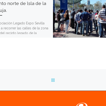
nto norte de lsla de la
uja.
ociación Legado Expo Sevilla
 a recorrer las calles de la zona
del recinto legado de la
ción Universal de […]
VOLVER A LA LISTA DE 