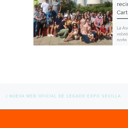
reci
Cart
La As
volvió
norte 
Exposi
Navegación de entradas
Entrada anterior
NUEVA WEB OFICIAL DE LEGADO EXPO SEVILLA