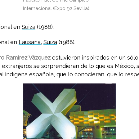
Pabellón del Comité Olimpico
Internacional (Expo 92 Sevilla).
cional en
Suiza
(1986).
onal en
Lausana
,
Suiza
(1988).
ro Ramírez Vázquez
estuvieron inspirados en un
sólo
s extranjeros se sorprendieran de lo que es México, 
l indígena española, que lo conocieran, que lo resp