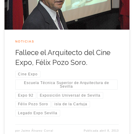
Exposición Universal de Sevilla.
NOTICIAS
Fallece el Arquitecto del Cine
Expo, Félix Pozo Soro.
Cine Expo
Escuela Técnica Superior de Arquitectura de
Sevilla
Expo 92
Exposición Universal de Sevilla
Félix Pozo Soro
isla de la Cartuja
Legado Expo Sevilla
por
Jaime Álvarez Corral
Publicada
abril 8, 2013