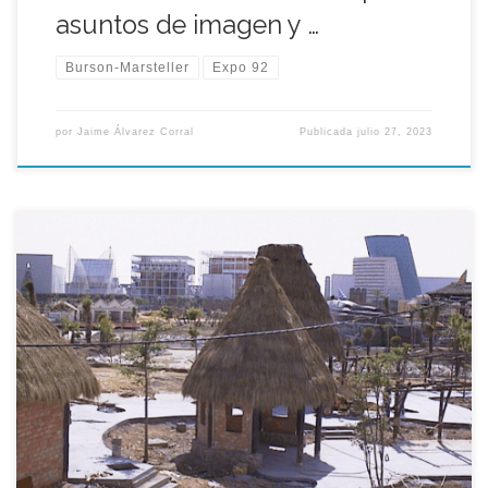
asuntos de imagen y …
Burson-Marsteller
Expo 92
por
Jaime Álvarez Corral
Publicada
julio 27, 2023
En aquel mes de Julio de 1996 ya se dibujaba sobre lo que fue
el Lago de España en la Expo-92 el perfil del que sería nuevo
Parque Temático (Isla Mágica). Partecsa aterraba desde aquel
día a marchas forzadas este espacio, cuya lámina de agua fue
reducida al 33 por […]