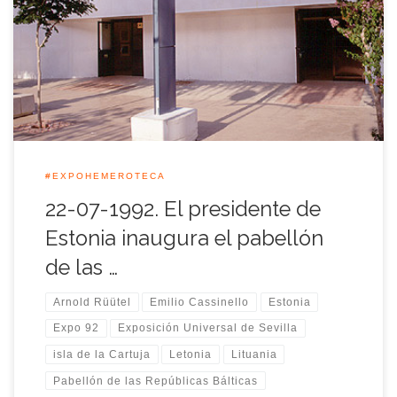
manera oficial el pabellón de las Repúblicas Bálticas, para lo
cual se celebró una ceremonia de bienvenida en la que estuvo
presente el presidente de la República de Estonia, Arnold
Rüütel, junto a su esposa. El acto […]
#EXPOHEMEROTECA
22-07-1992. El presidente de
Estonia inaugura el pabellón
de las …
Arnold Rüütel
Emilio Cassinello
Estonia
Expo 92
Exposición Universal de Sevilla
isla de la Cartuja
Letonia
Lituania
Pabellón de las Repúblicas Bálticas