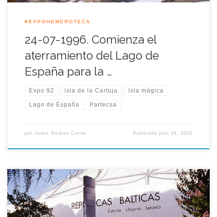
#EXPOHEMEROTECA
24-07-1996. Comienza el
aterramiento del Lago de
España para la …
Expo 92
isla de la Cartuja
isla mágica
Lago de España
Partecsa
por
Jaime Álvarez Corral
Publicada
julio 24, 2023
Tal día como hoy un 22 de Julio de 1992 se inauguraba de