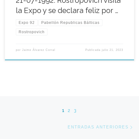
21-07-1992. Rostropovich visita
la Expo y se declara feliz por …
Expo 92
Pabellón Republicas Bálticas
Rostropovich
por
Jaime Álvarez Corral
Publicada
julio 21, 2023
Navegación de entradas
1
2
3
En
ENTRADAS ANTERIORES