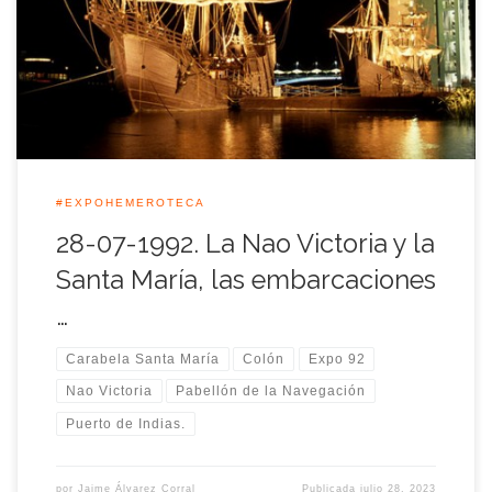
Expo’92. En total hasta final de Julio de aquel año, las cuatro
embarcaciones que permanecieron durante los meses de la
Expo allí ancladas recibieron una media […]
#EXPOHEMEROTECA
28-07-1992. La Nao Victoria y la
Santa María, las embarcaciones
…
Carabela Santa María
Colón
Expo 92
Nao Victoria
Pabellón de la Navegación
Puerto de Indias.
por
Jaime Álvarez Corral
Publicada
julio 28, 2023