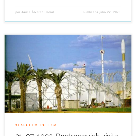
por
Jaime Álvarez Corral
Publicada
julio 22, 2023
El violonchelista ruso Mstistav L. Rostropovich visitó tal día
como hoy 21 de Julio de 1992 el pabellón conjunto de las
Republicas Bálticas en la Expo’92, dijo que se encontraba feliz
de que Estonia y Lituania –Letonia finalmente no pudo estar
presente en la Exposición- contara con un pabellón propio.
#EXPOHEMEROTECA