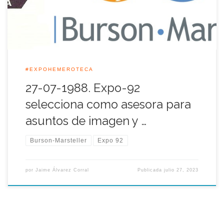
empresas que previamente habían sido invitadas a ofrecer sus
proyectos y su […]
#EXPOHEMEROTECA
27-07-1988. Expo-92
selecciona como asesora para
asuntos de imagen y …
Burson-Marsteller
Expo 92
por
Jaime Álvarez Corral
Publicada
julio 27, 2023