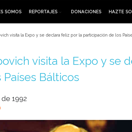
ES SOMOS
REPORTAJES
DONACIONES
HAZTE SO
ich visita la Expo y se declara feliz por la participación de los País
vich visita la Expo y se de
s Países Bálticos
 de 1992
3