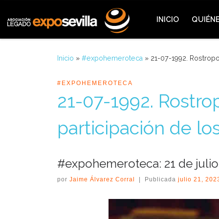
Saltar al contenido
INICIO
QUIÉN
Inicio
»
#expohemeroteca
»
21-07-1992. Rostropov
#EXPOHEMEROTECA
21-07-1992. Rostropo
participación de lo
#expohemeroteca: 21 de julio
por
Jaime Álvarez Corral
|
Publicada
julio 21, 202