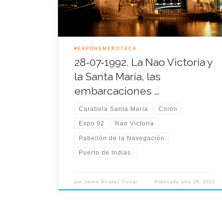
ancladas recibieron una media […]
#EXPOHEMEROTECA
28-07-1992. La Nao Victoria y
la Santa María, las
embarcaciones …
Carabela Santa María
Colón
Expo 92
Nao Victoria
Pabellón de la Navegación
Puerto de Indias.
por
Jaime Álvarez Corral
Publicada
julio 28, 2023