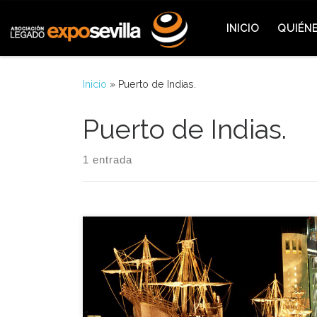
Saltar al contenido
INICIO
QUIÉN
Inicio
»
Puerto de Indias.
Puerto de Indias.
1 entrada
La Nao Victoria y la carabela Santa María fueron las
más visitadas por el público en el Puerto de Indias
del recinto de la Expo’92. En total hasta final de
Julio de aquel año, las cuatro embarcaciones que
permanecieron durante los meses de la Expo allí