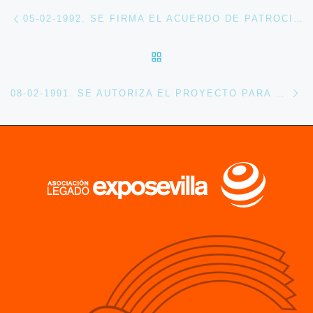
Navegación de entradas
Entrada anterior
05-02-1992. SE FIRMA EL ACUERDO DE PATROCINIO PARA LA CAMPAÑA CICERONES DE SEVILLA
VOLVER A LA LISTA DE 
En
08-02-1991. SE AUTORIZA EL PROYECTO PARA LA CONSTRUCCIÓN DEL PABELLÓN DE TIERRAS DEL JEREZ