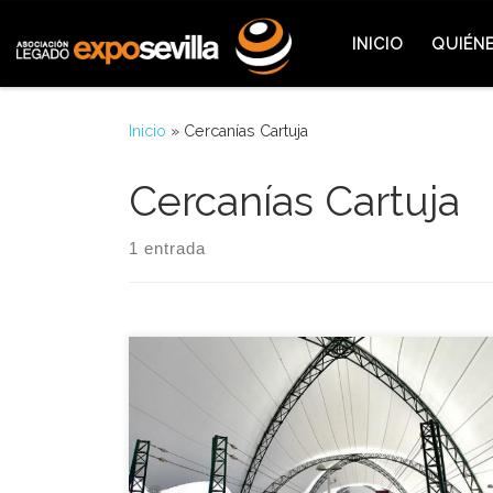
Saltar al contenido
INICIO
QUIÉN
Inicio
»
Cercanías Cartuja
Cercanías Cartuja
1 entrada
La compañía de ferrocarriles Renfe inició aquella
jornada un estudio sobre la viabilidad con el que
se volvería a poner en servicio unos años más tarde
el apeadero que se utilizó durante la Muestra para
los trenes AVE y Cercanías situado en el recinto de