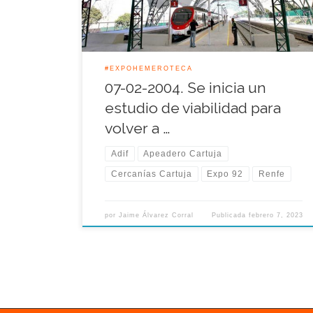
la Expo 92 como punto […]
#EXPOHEMEROTECA
07-02-2004. Se inicia un
estudio de viabilidad para
volver a …
Adif
Apeadero Cartuja
Cercanías Cartuja
Expo 92
Renfe
por
Jaime Álvarez Corral
Publicada
febrero 7, 2023