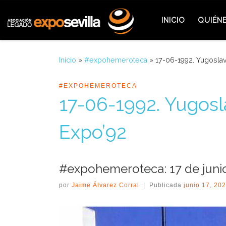
Saltar al contenido
INICIO
QUIÉN
Inicio
»
#expohemeroteca
»
17-06-1992. Yugoslav
#EXPOHEMEROTECA
17-06-1992. Yugosla
Expo’92
#expohemeroteca: 17 de juni
por
Jaime Álvarez Corral
|
Publicada
junio 17, 20