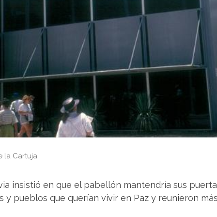
 la Cartuja.
via insistió en que el pabellón mantendría sus puerta
s y pueblos que querían vivir en Paz y reunieron más