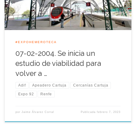
el recinto de la Expo 92 como punto […]
#EXPOHEMEROTECA
07-02-2004. Se inicia un
estudio de viabilidad para
volver a …
Adif
Apeadero Cartuja
Cercanías Cartuja
Expo 92
Renfe
por
Jaime Álvarez Corral
Publicada
febrero 7, 2023