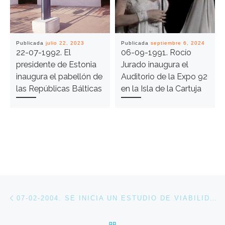
Publicada
julio 22, 2023
Publicada
septiembre 6, 2024
22-07-1992. El
06-09-1991. Rocío
presidente de Estonia
Jurado inaugura el
inaugura el pabellón de
Auditorio de la Expo 92
las Repúblicas Bálticas
en la Isla de la Cartuja
Navegación de entradas
Entrada anterior
07-02-2004. SE INICIA UN ESTUDIO DE VIABILIDAD PARA VOLVER A PONER EN MARCHA EL APEADERO DE LA EXPO EN LA CARTUJA
VOLVER A LA LISTA DE 