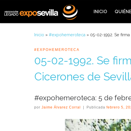
Saltar al contenido
INICIO
QUIÉN
Inicio
»
#expohemeroteca
»
05-02-1992. Se firma
#EXPOHEMEROTECA
05-02-1992. Se fir
Cicerones de Sevill
#expohemeroteca: 5 de febre
por
Jaime Álvarez Corral
|
Publicada
febrero 5, 2