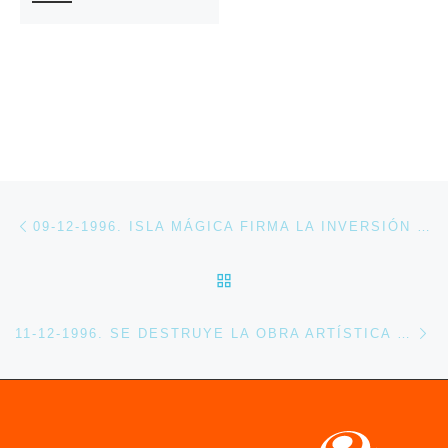
Navegación de entradas
Entrada anterior
09-12-1996. ISLA MÁGICA FIRMA LA INVERSIÓN DE DOS MIL MILLONES DE PESETAS EN ATRACCIONES
VOLVER A LA LISTA DE 
En
11-12-1996. SE DESTRUYE LA OBRA ARTÍSTICA DE ANISH KAPOOR «EDIFICIO PARA UN VACÍO».