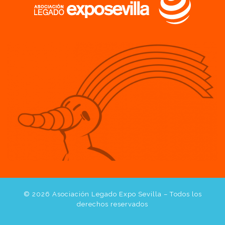
© 2026
Asociación Legado Expo Sevilla
– Todos los
derechos reservados