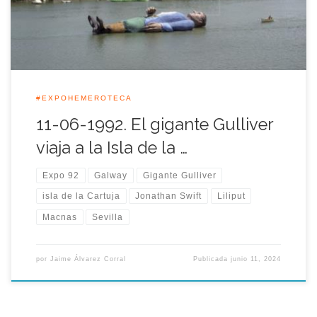
junto a las réplicas de las carabelas de Colón y de la nao […]
#EXPOHEMEROTECA
11-06-1992. El gigante Gulliver
viaja a la Isla de la …
Expo 92
Galway
Gigante Gulliver
isla de la Cartuja
Jonathan Swift
Liliput
Macnas
Sevilla
por
Jaime Álvarez Corral
Publicada
junio 11, 2024