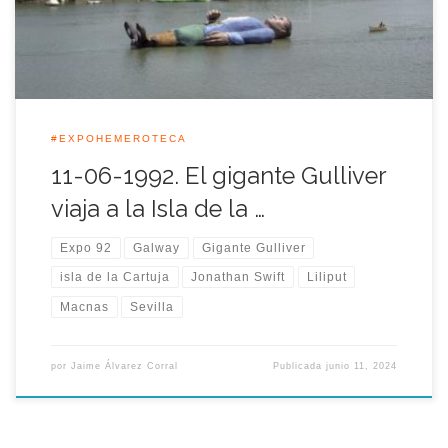
junto a las réplicas de las carabelas de Colón y de la nao […]
#EXPOHEMEROTECA
11-06-1992. El gigante Gulliver
viaja a la Isla de la …
Expo 92
Galway
Gigante Gulliver
isla de la Cartuja
Jonathan Swift
Liliput
Macnas
Sevilla
por
Jaime Álvarez Corral
Publicada
junio 11, 2024