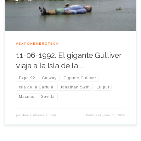
junto a las réplicas de las carabelas de Colón y de la nao […]
#EXPOHEMEROTECA
11-06-1992. El gigante Gulliver
viaja a la Isla de la …
Expo 92
Galway
Gigante Gulliver
isla de la Cartuja
Jonathan Swift
Liliput
Macnas
Sevilla
por
Jaime Álvarez Corral
Publicada
junio 11, 2024