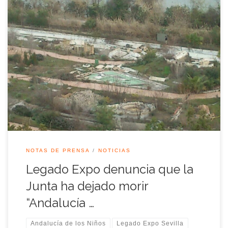
La Asociación Legado Expo Sevilla reclama a la Comisión de
Patrimonio de la Junta de Andalucía que actúe
inmediatamente ante la grave situación que padece el parque
de maquetas “Andalucía de los Niños”. Legado Expo ha
podido constatar que el estado de las reproducciones a escala
de los principales monumentos […]
NOTAS DE PRENSA
NOTICIAS
Legado Expo denuncia que la
Junta ha dejado morir
“Andalucía …
Andalucía de los Niños
Legado Expo Sevilla