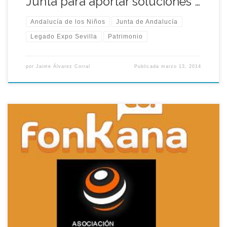
Junta para aportar soluciones …
Andalucía de los Niños
Junta de Andalucía
Legado Expo Sevilla
Patrimonio
por
Jaime Álvarez Corral
Publicada
marzo 13, 2014
«La Asociación Legado Expo Sevilla y la startup sevillana
Fonkana colaboran para organizar la primera gymkana móvil
de Sevilla el próximo sábado 29 de marzo (11h00)«.
Consistirá en una ginkana dedicada a recordar la Expo 92 con
enigmas y pruebas que se podrán resolver íntegramente
desde smartphone iPhone, […]