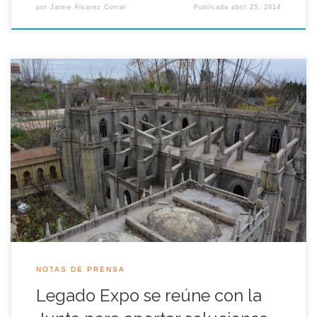
por
Jaime Álvarez Corral
Publicada
abril 25, 2014
El director de Patrimonio de la Junta de Andalucía, Antonio
Miguel Cervera, se ha reunido hoy en la sede de la Consejería
de Hacienda con representantes de la asociación Legado
Expo Sevilla para valorar el estado del parque de maquetas
Andalucía de los Niños y conocer las propuestas de este […]
NOTAS DE PRENSA
Legado Expo se reúne con la