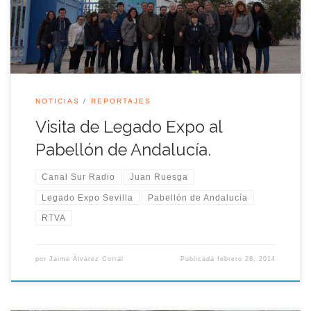
emisoras de radio de la RTVA. Dicho encuentro contó con la
explicación […]
NOTICIAS
REPORTAJES
Visita de Legado Expo al
Pabellón de Andalucía.
Canal Sur Radio
Juan Ruesga
Legado Expo Sevilla
Pabellón de Andalucía
RTVA
por
Jaime Álvarez Corral
Publicada
febrero 28, 2014