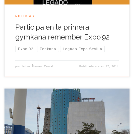
NOTICIAS
Participa en la primera
gymkana remember Expo’92
Expo 92
Fonkana
Legado Expo Sevilla
por
Jaime Álvarez Corral
Publicada
marzo 12, 2014
Esta misma semana con motivo del día de Andalucía los
socios de la Asociación Legado Expo Sevilla han podido
disfrutar de una visita al Pabellón de Andalucía, legado de la
Exposición Universal de Sevilla que alberga actualmente las