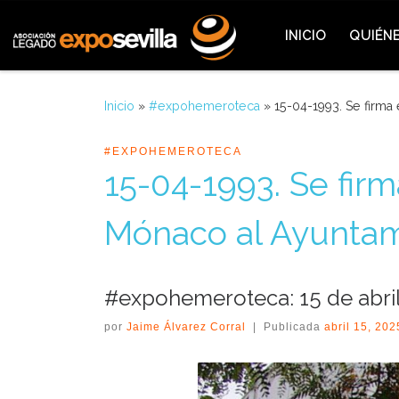
Saltar al contenido
INICIO
QUIÉN
Inicio
»
#expohemeroteca
»
15-04-1993. Se firma
#EXPOHEMEROTECA
15-04-1993. Se fir
Mónaco al Ayuntami
#expohemeroteca: 15 de abri
por
Jaime Álvarez Corral
|
Publicada
abril 15, 202