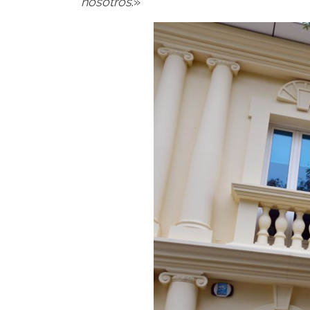
nosotros
.»