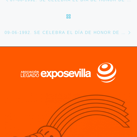
VOLVER A LA LISTA DE 
En
09-06-1992. SE CELEBRA EL DÍA DE HONOR DE MURCIA EN EXPO 92