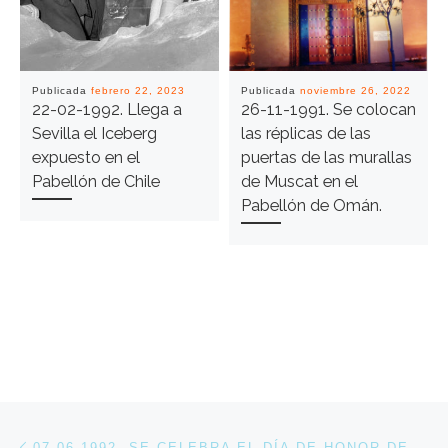
Publicada
febrero 22, 2023
Publicada
noviembre 26, 2022
22-02-1992. Llega a
26-11-1991. Se colocan
Sevilla el Iceberg
las réplicas de las
expuesto en el
puertas de las murallas
Pabellón de Chile
de Muscat en el
Pabellón de Omán.
Navegación de entradas
Entrada anterior
07-06-1992. SE CELEBRA EL DÍA DE HONOR DE LA RIOJA EN EXPO 92