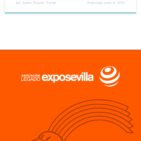
por
Jaime Álvarez Corral
Publicada
junio 8, 2022