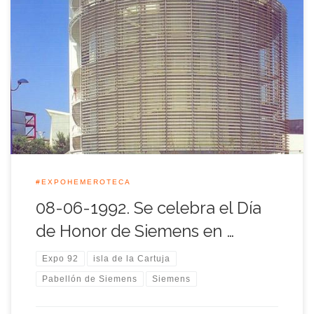
La empresa alemana Siemens, líder en diversos campos de la
electrónica y la informática, celebró aquella jornada su día de
honor en la Cartuja. Francisco Francés, vicepresidente de
Siemens, participó en los actos conmemorativos preparados
para la ocasión. La jornada comenzó a primera hora de la
mañana y entre las […]
#EXPOHEMEROTECA
08-06-1992. Se celebra el Día
de Honor de Siemens en …
Expo 92
isla de la Cartuja
Pabellón de Siemens
Siemens