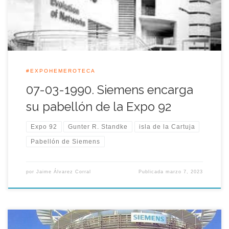
[…]
#EXPOHEMEROTECA
07-03-1990. Siemens encarga
su pabellón de la Expo 92
Expo 92
Gunter R. Standke
isla de la Cartuja
Pabellón de Siemens
por
Jaime Álvarez Corral
Publicada
marzo 7, 2023