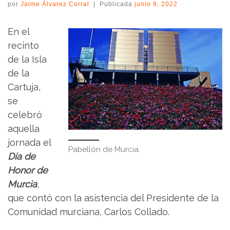
por
Jaime Álvarez Corral
|
Publicada
junio 9, 2022
En el
recinto
de la Isla
de la
Cartuja,
se
celebró
aquella
jornada el
Pabellón de Murcia.
Día de
Honor de
Murcia
,
que contó con la asistencia del Presidente de la
Comunidad murciana, Carlos Collado.