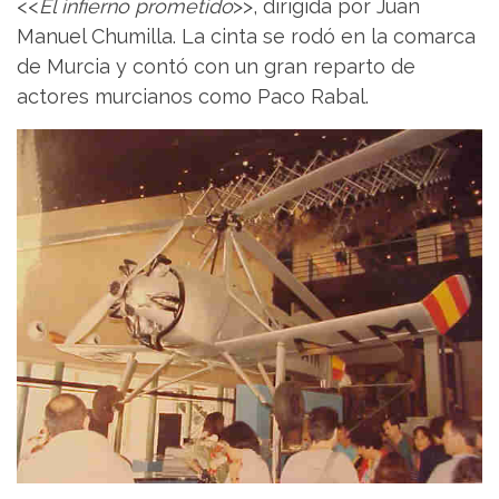
<<
El infierno prometido
>>, dirigida por Juan
Manuel Chumilla. La cinta se rodó en la comarca
de Murcia y contó con un gran reparto de
actores murcianos como Paco Rabal.