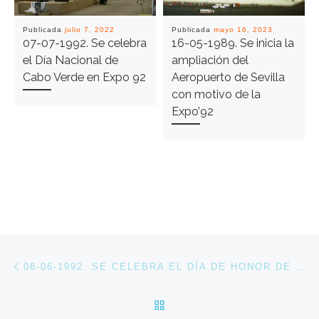
Publicada
julio 7, 2022
Publicada
mayo 16, 2023
07-07-1992. Se celebra
16-05-1989. Se inicia la
el Día Nacional de
ampliación del
Cabo Verde en Expo 92
Aeropuerto de Sevilla
con motivo de la
Expo’92
Navegación de entradas
Entrada anterior
08-06-1992. SE CELEBRA EL DÍA DE HONOR DE SIEMENS EN LA EXPOSICIÓN UNIVERSAL DE SEVILLA
VOLVER A LA LISTA DE 