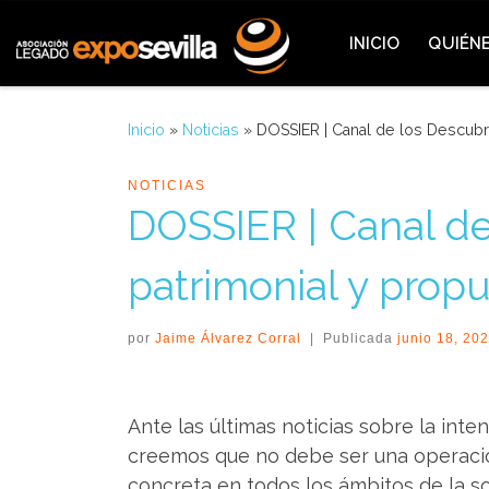
Saltar al contenido
INICIO
QUIÉN
Inicio
»
Noticias
»
DOSSIER | Canal de los Descubri
NOTICIAS
DOSSIER | Canal de
patrimonial y propu
por
Jaime Álvarez Corral
|
Publicada
junio 18, 20
Ante las últimas noticias sobre la int
creemos que no debe ser una operación
concreta en todos los ámbitos de la s