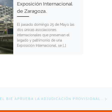
Exposición Internacional
de Zaragoza.
El pasado domingo 25 de Mayo las
dos únicas asociaciones
internacionales que preservan el
legado y patrimonio de una
Exposición Internacional, se […]
En
ENTRADAS
24-06-1982. EL BIE APRUEBA LA ADJUDICACIÓN PROVISIONAL DE LA EXPO’92 A LAS CIUDADES DE SEVILLA Y CHICAGO