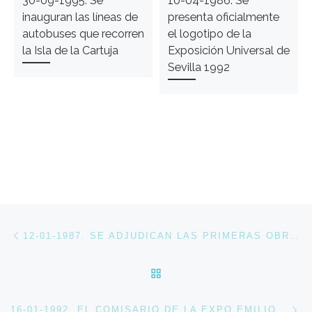
30-09-1995. Se
10-04-1986. Se
inauguran las líneas de
presenta oficialmente
autobuses que recorren
el logotipo de la
la Isla de la Cartuja
Exposición Universal de
Sevilla 1992
Navegación de entradas
Entrada anterior
12-01-1987. SE ADJUDICAN LAS PRIMERAS OBRAS DE EXPO’92
VOLVER A LA LISTA DE 
En
16-01-1992. EL COMISARIO DE LA EXPO EMILIO CASSINELLO VIAJA A JAPÓN PARA PROMOCIONAR LA MUESTRA UNIVERSAL