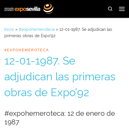
Saltar al contenido
Search
Me
Inicio
»
#expohemeroteca
»
12-01-1987. Se adjudican las
primeras obras de Expo’92
#EXPOHEMEROTECA
12-01-1987. Se
adjudican las primeras
obras de Expo’92
#expohemeroteca: 12 de enero de
1987