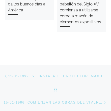
da los buenos días a
pabellón del Siglo XV
América
comienza a utilizarse
como almacén de
elementos expositivos
Navegación de entradas
Entrada anterior
11-01-1992. SE INSTALA EL PROYECTOR IMAX EN EL PABELLÓN DE CANADÁ
VOLVER A LA LISTA DE 
En
15-01-1986. COMIENZAN LAS OBRAS DEL VIVERO DE EXPO 92